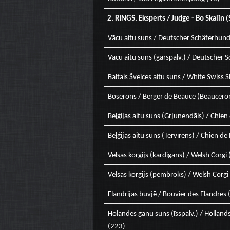
2. RINGS. Eksperts / Judge - Bo Skalin (
Vācu aitu suns / Deutscher Schäferhun
Vācu aitu suns (garspalv.) / Deutscher 
Baltais Šveices aitu suns / White Swiss
Boserons / Berger de Beauce (Beaucero
Beļģijas aitu suns (Grjunendāls) / Chie
Beļģijas aitu suns (Tervīrens) / Chien de
Velsas korgijs (kardigans) / Welsh Corgi
Velsas korgijs (pembroks) / Welsh Corg
Flandrijas buvjē / Bouvier des Flandres 
Holandes ganu suns (īsspalv.) / Hollan
(223)