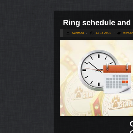
Ring schedule and 
Svetlana
/
13-11-2023
/
Izstād