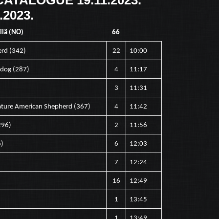
CATALOGUE 19.11.2023.
.2023.
ilä (NO)
66
erd (342)
22
10:00
edog (287)
4
11:17
3
11:31
iature American Shepherd (367)
4
11:42
296)
2
11:56
6)
6
12:03
7
12:24
16
12:49
1
13:45
1
13:49