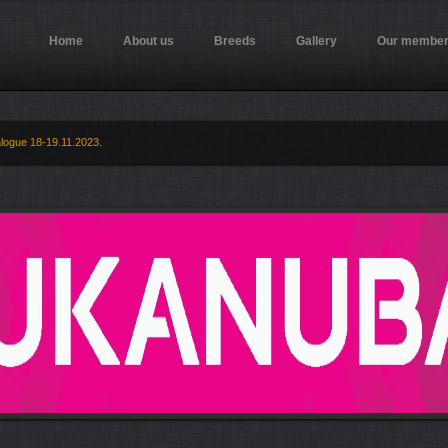
Home
About us
Breeds
Gallery
Our membe
logue 18-19.11.2023.