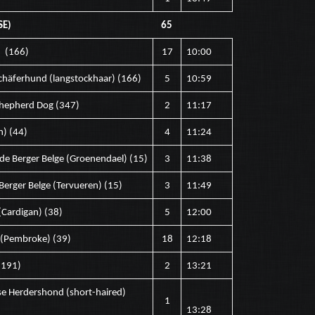
SE)
65
d (166)
17
10:00
Schäferhund (langstockhaar) (166)
5
10:59
 Shepherd Dog (347)
2
11:17
n) (44)
4
11:24
n de Berger Belge (Groenendael) (15)
3
11:38
 Berger Belge (Tervueren) (15)
3
11:49
 (Cardigan) (38)
5
12:00
i (Pembroke) (39)
18
12:18
(191)
2
13:21
dse Herdershond (short-haired)
1
13:28