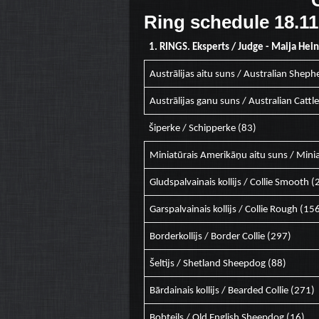
Ring schedule 18.11
1. RINGS. Eksperts / Judge - Maija Hein
Austrālijas aitu suns / Australian Sheph
Austrālijas ganu suns / Australian Cattl
Šiperke / Schipperke (83)
Miniatūrais Amerikāņu aitu suns / Min
Gludspalvainais kollijs / Collie Smooth (
Garspalvainais kollijs / Collie Rough (15
Borderkollijs / Border Collie (297)
Šeltijs / Shetland Sheepdog (88)
Bārdainais kollijs / Bearded Collie (271)
Bobteils / Old English Sheepdog (16)