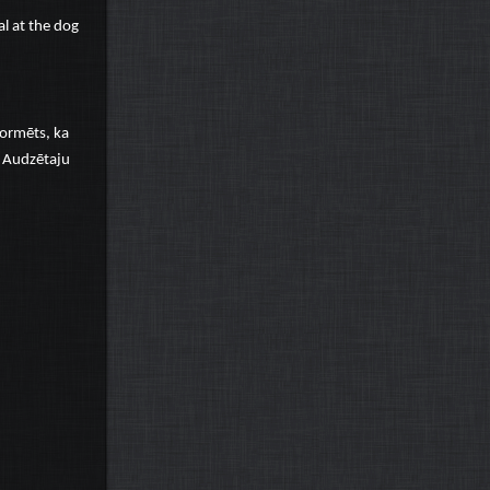
l at the dog
formēts, ka
ņu Audzētaju