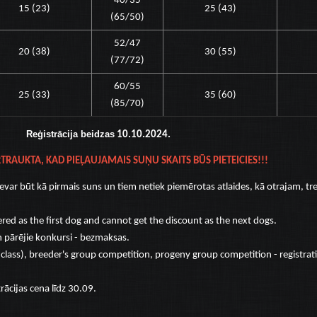
40/35
15 (23)
25 (43)
(65/50)
52/47
20 (38)
30 (55)
(77/72)
60/55
25 (33)
35 (60)
(85/70)
Reģistrācija beidzas
10.10.2024.
ĀRTRAUKTA, KAD PIEĻAUJAMAIS SUŅU SKAITS BŪS PIETEICIES!!!
var būt kā pirmais suns un tiem netiek piemērotas atlaides, kā otrajam, tr
red as the first dog and cannot get the discount as the next dogs.
n pārējie konkursi - bezmaksas.
 class), breeder's group competition, progeny group competition - registrati
ācijas cena līdz 30.09.