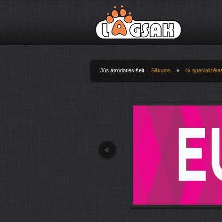
Jump to Navigation
Jūs atrodaties šeit:
Sākums
»
4х specializēta
Jūs atrodaties šeit