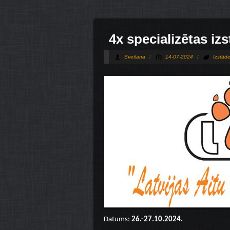
4х specializētas iz
Svetlana
/
14-07-2024
/
Izstād
Datums:
26.-27.10.2024.