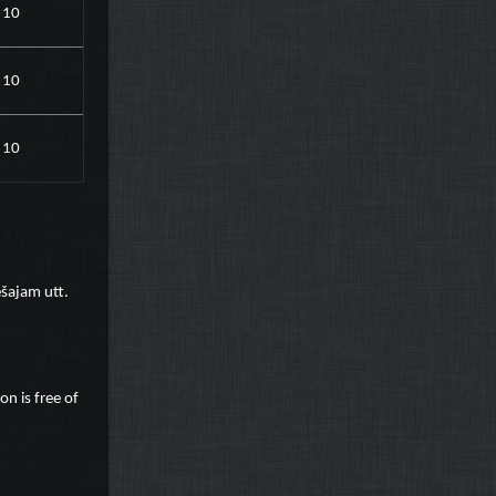
10
10
10
ešajam utt.
on is free of