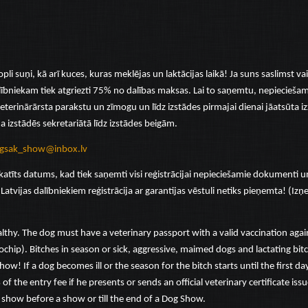
ropli suņi, kā arī kuces, kuras meklējas un laktācijas laikā! Ja suns saslimst va
dalībniekam tiek atgriezti 75% no dalības maksas. Lai to saņemtu, nepiecieš
veterinārārsta parakstu un zīmogu un līdz izstādes pirmajai dienai jāatsūta iz
a izstādēs sekretariātā līdz izstādes beigām.
agsak_show@inbox.lv
atīts datums, kad tiek saņemti visi reģistrācijai nepieciešamie dokumenti u
Latvijas dalībniekiem reģistrācija ar garantijas vēstuli netiks pieņemta! (Iz
althy. The dog must have a veterinary passport with a valid vaccination agai
hip). Bitches in season or sick, aggressive, maimed dogs and lactating bit
how! If a dog becomes ill or the season for the bitch starts until the first da
 the entry fee if he presents or sends an official veterinary certificate issue
e show before a show or till the end of a Dog Show.