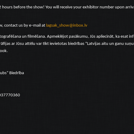
hours before the show! You will receive your exhibitor number upon arriva
w, contact us by e–mail at
lagsak_show@inbox.lv
tografēšana un filmēšana. Apmeklējot pasākumu, Jūs apliecināt, ka esat in
rāfijas ar Jūsu attēlu var tikt ievietotas biedrības "Latvijas aitu un ganu su
book.
lubs” Biedrība
1037770360