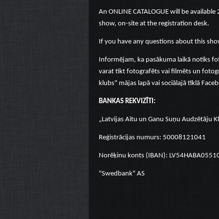
An ONLINE CATALOGUE will be available 2 
show, on-site at the registration desk.
If you have any questions about this sho
Informējam, ka pasākuma laikā notiks fo
varat tikt fotografēts vai filmēts un fotog
klubs" mājas lapā vai sociālajā tīklā Face
BANKAS REKVIZĪTI:
„Latvijas Aitu un Ganu Suņu Audzētāju K
Reģistrācijas numurs: 50008121041
Norēķinu konts (IBAN): LV54HABA055
"Swedbank" AS