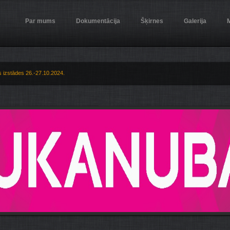
Par mums
Dokumentācija
Šķirnes
Galerija
M
s izstādes 26.-27.10.2024.