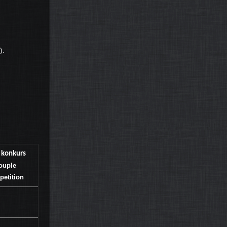
).
 konkurs
ouple
etition