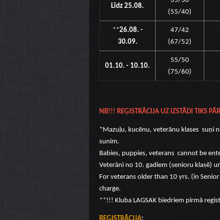
35/30
Līdz 25.08.
(55/40)
**
26.08. -
47/42
30.09.
(67/52)
55/50
01.10. - 10.10.
(75/60)
NB!!! REĢISTRĀCIJA UZ IZSTĀDI TIKS P
*Mazuļu, kucēnu, veterānu klases suņi ne
sunim.
Babies, puppies, veterans cannot be ente
Veterāni no 10. gadiem (senioru klasē) u
For veterans older than 10 yrs. (in Senior
charge.
**!!! Kluba LAGSAK biedriem pirmā registr
REĢISTRĀCIJA
: