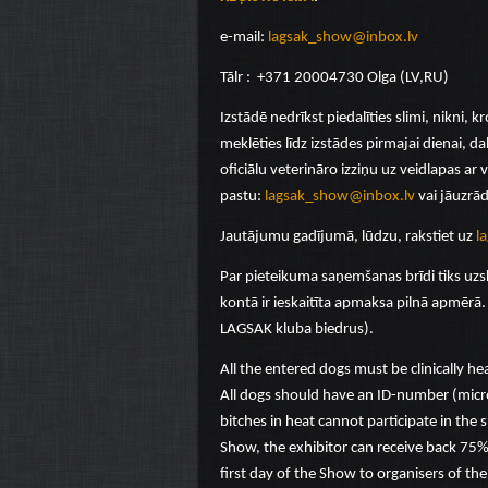
e-mail:
lagsak_show@inbox.lv
Tālr : +371 20004730 Olga (LV,RU)
Izstādē nedrīkst piedalīties slimi, nikni, k
meklēties līdz izstādes pirmajai dienai, 
oficiālu veterināro izziņu uz veidlapas ar 
pastu:
lagsak_show@inbox.lv
vai jāuzrād
Jautājumu gadījumā, lūdzu, rakstiet uz
l
Par pieteikuma saņemšanas brīdi tiks uzsk
kontā ir ieskaitīta apmaksa pilnā apmērā. 
LAGSAK kluba biedrus).
All the entered dogs must be clinically he
All dogs should have an ID-number (microc
bitches in heat cannot participate in the s
Show, the exhibitor can receive back 75% of
first day of the Show to organisers of th