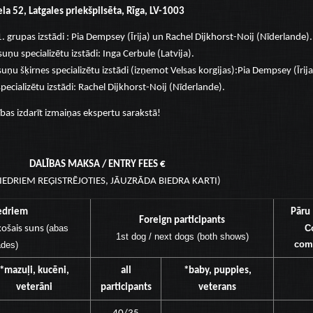
la 52, Latgales priekšpilsēta, Rīga, LV-1003
. grupas izstādi : Pia Dempsey (Īrija) un Rachel Dijkhorst-Noij (Nīderlande).
uņu specializētu izstādi: Inga Cerbule (Latvija).
uņu šķirnes specializētu izstādi (izņemot Velsas korgijas):Pia Dempsey (Īrija
ecializētu izstādi: Rachel Dijkhorst-Noij (Nīderlande).
ības izdarīt izmaiņas ekspertu sarakstā!
DALĪBAS MAKSA / ENTRY FEES €
BIEDRIEM REĢISTRĒJOTIES, JĀUZRĀDA BIEDRA KARTI)
edriem
Pāru
Foreign participants
(abas
C
košais suns
1st dog / next dogs (both shows)
comp
ādes)
*mazuļi, kucēni,
all
*baby, puppies,
veterāni
participants
veterans