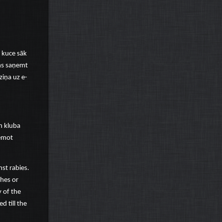
i kuce sāk
ams saņemt
ziņa uz e-
n kluba
ņemot
nst rabies.
ches or
y of the
d till the