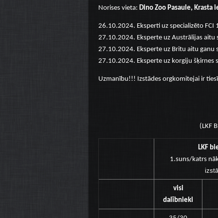
Norises vieta:
Dino Zoo Pasaule, Krasta ie
26.10.2024. Eksperti uz specializēto FCI 1
27.10.2024. Eksperte uz Austrālijas aitu s
27.10.2024. Eksperte uz Britu aitu ganu s
27.10.2024. Eksperte uz korgiju šķirnes sp
Uzmanību!!! Izstādes orgkomitejai ir ties
(LKF 
LKF bi
1.suns/katrs nā
izst
visi
dalībnieki