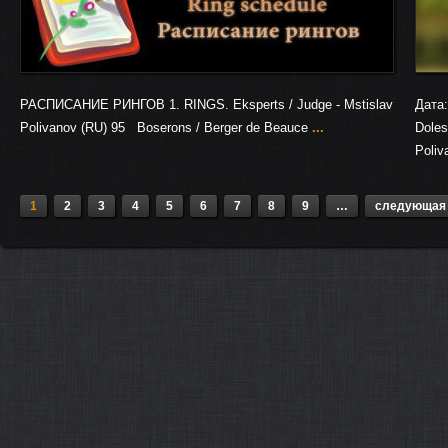
РАСПИСАНИЕ РИНГОВ 1. RINGS. Eksperts / Judge - Mstislav
Дата:
Polivanov (RU) 95 Boserons / Berger de Beauce
...
Doles
Poliv
1
2
3
4
5
6
7
8
9
…
следующая 