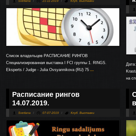
Svetlana
/
21-11-2019
/
Клуб
,
Выставки
Список владельцев РАСПИСАНИЕ РИНГОВ
Специализированная выставка I FCI группы 1. RINGS.
Дата:
Eksperts / Judge - Julia Ovsyannikova (RU) 75
...
Krast
на с
Расписание рингов
14.07.2019.
в
Svetlana
/
07-07-2019
/
Клуб
,
Выставки