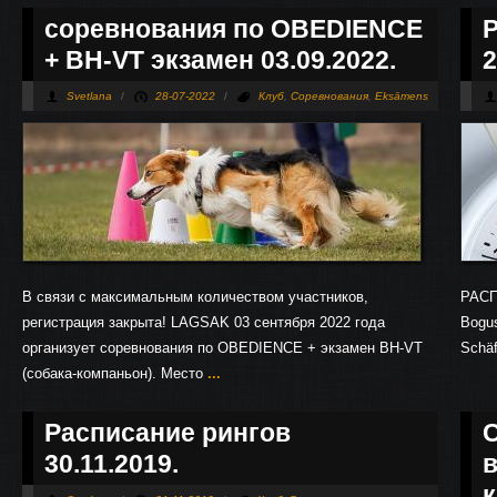
Страницы
соревнования по OBEDIENCE
+ BH-VT экзамен 03.09.2022.
2
Svetlana
/
28-07-2022
/
Клуб
,
Соревнования
,
Eksāmens
В связи с максимальным количеством участников,
РАСП
регистрация закрыта! LAGSAK 03 сентября 2022 года
Bogus
организует соревнования по OBEDIENCE + экзамен BH-VT
Schäf
(собака-компаньон). Место
...
Расписание рингов
30.11.2019.
в
к