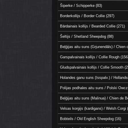
Šiperke / Schipperke (83)
Borderkollijs / Border Collie (297)
Bārdainais kollijs / Bearded Collie (271)
Šeltijs / Shetland Sheepdog (88)
Beļģijas aitu suns (Grjunendāls) / Chien
Garspalvainais kollijs / Collie Rough (156
Gludspalvainais kollijs / Collie Smooth (2
Holandes ganu suns (īsspalv.) / Hollands
Polijas podhales aitu suns / Polski Owc
Beļģijas aitu suns (Malinua) / Chien de B
Velsas korgijs (kardigans) / Welsh Corgi 
Bobteils / Old English Sheepdog (16)