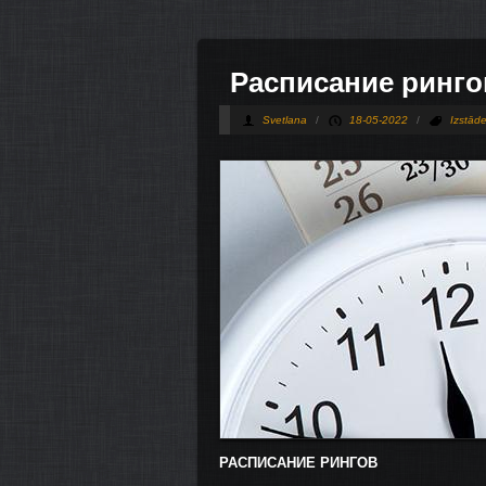
Расписание рингов
Svetlana
/
18-05-2022
/
Izstād
РАСПИСАНИЕ РИНГОВ