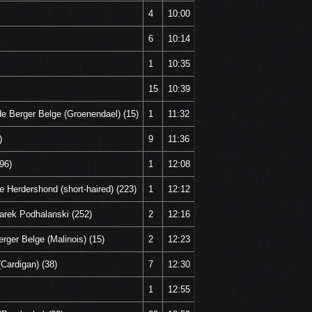
4
10:00
6
10:14
1
10:35
15
10:39
 de Berger Belge (Groenendael) (15)
1
11:32
)
9
11:36
96)
1
12:08
e Herdershond (short-haired) (223)
1
12:12
zarek Podhalanski (252)
2
12:16
erger Belge (Malinois) (15)
2
12:23
(Cardigan) (38)
7
12:30
1
12:55