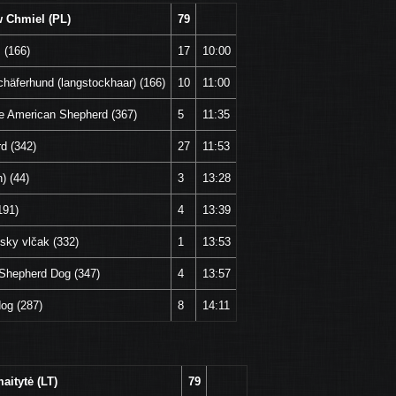
w Chmiel (PL)
79
 (166)
17
10:00
chäferhund (langstockhaar) (166)
10
11:00
re American Shepherd (367)
5
11:35
rd (342)
27
11:53
) (44)
3
13:28
191)
4
13:39
sky vlčak (332)
1
13:53
 Shepherd Dog (347)
4
13:57
dog (287)
8
14:11
aitytė (LT)
79