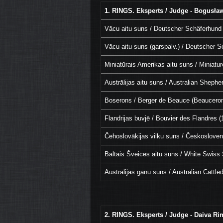
1. RINGS. Eksperts / Judge - Bogusła
Vācu aitu suns / Deutscher Schäferhund
Vācu aitu suns (garspalv.) / Deutscher S
Miniatūrais Amerikas aitu suns / Miniatu
Austrālijas aitu suns / Australian Shephe
Boserons / Berger de Beauce (Beauceron
Flandrijas buvjē / Bouvier des Flandres (
Čehoslovākijas vilku suns / Českosloven
Baltais Šveices aitu suns / White Swiss
Austrālijas ganu suns / Australian Cattle
2. RINGS. Eksperts / Judge - Daiva Rim