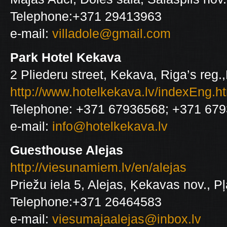
Telephone:+371 29413963
e-mail:
villadole@gmail.com
Park Hotel Kekava
2 Pliederu street, Kekava, Riga’s reg.
http://www.hotelkekava.lv/indexEng.h
Telephone: +371 67936568; +371 67
e-mail:
info@hotelkekava.lv
Guesthouse Alejas
http://viesunamiem.lv/en/alejas
Priežu iela 5, Alejas, Ķekavas nov., P
Telephone:+371 26464583
e-mail:
viesumajaalejas@inbox.lv