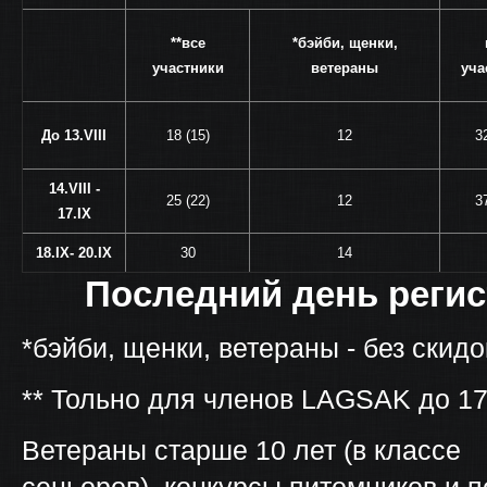
**все
*бэйби, щенки,
участники
ветераны
уча
До 13.VIII
18 (15)
12
3
14.VIII -
25 (22)
12
3
17.IX
18.IX- 20.IX
30
14
Последний день регис
*бэйби, щенки, ветераны - без скидо
** Тольно для членов LAGSAK до 17
Ветераны старше 10 лет (в классе