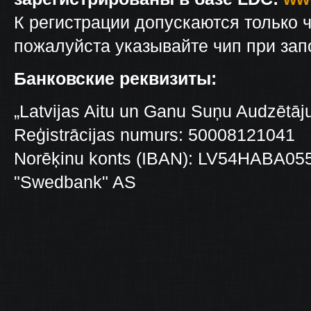
К регистрации допускаются только 
пожалуйста указывайте чип при зап
Банковские реквизиты:
„Latvijas Aitu un Ganu Suņu Audzētāju
Reģistrācijas numurs: 50008121041
Norēķinu konts (IBAN): LV54HABA0
"Swedbank" AS