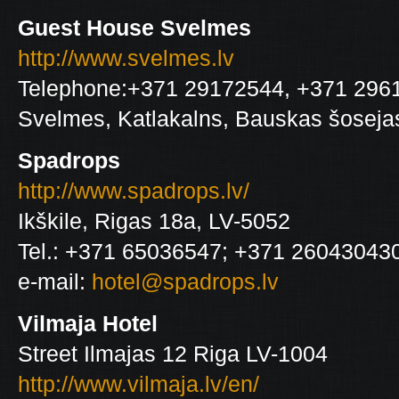
Guest House Svelmes
http://www.svelmes.lv
Telephone:+371 29172544, +371 296
Svelmes, Katlakalns, Bauskas šosejas
Spadrops
http://www.spadrops.lv/
Ikškile, Rigas 18a, LV-5052
Tel.: +371 65036547; +371 26043043
e-mail:
hotel@spadrops.lv
Vilmaja Hotel
Street Ilmajas 12 Riga LV-1004
http://www.vilmaja.lv/en/