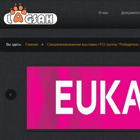
Jump to Navigation
О нас
Докумен
Вы здесь:
Главная
»
Специализированная выставка I FCI группы "Победитель 
Вы здесь