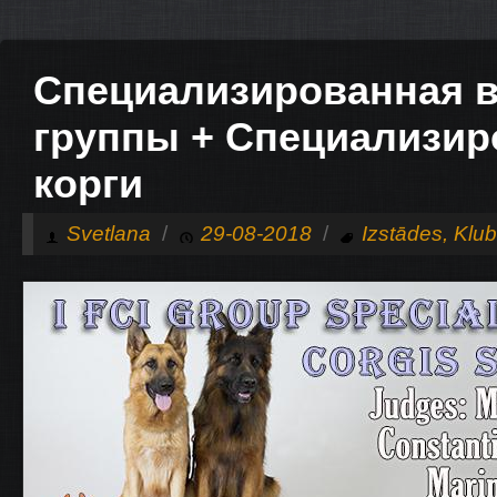
Специализированная в
группы + Специализир
корги
Svetlana
/
29-08-2018
/
Izstādes
,
Klu