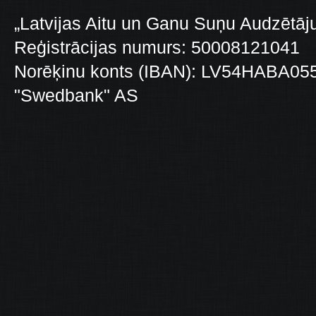
„Latvijas Aitu un Ganu Suņu Audzētāju
Reģistrācijas numurs: 50008121041
Norēķinu konts (IBAN): LV54HABA0
"Swedbank" AS