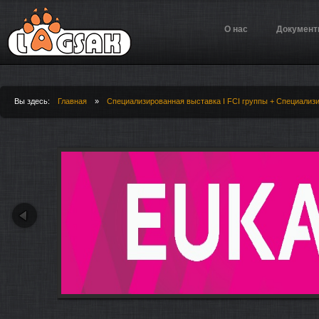
Jump to Navigation
О нас
Докумен
Вы здесь:
Главная
»
Специализированная выставка I FCI группы + Специализ
Вы здесь