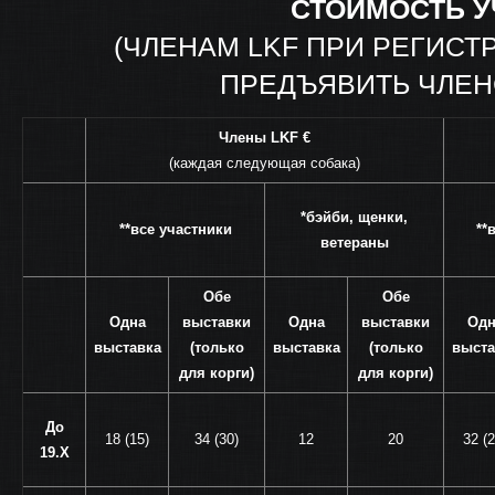
СТОИМОСТЬ У
(ЧЛЕНАМ LKF ПРИ РЕГИС
ПРЕДЪЯВИТЬ ЧЛЕН
Члены LKF
€
(каждая следующая собака)
*бэйби, щенки,
**все участники
**
ветераны
Обе
Обе
Одна
выставки
Одна
выставки
Одн
выставка
(только
выставка
(только
выста
для корги)
для корги)
До
18 (15)
34 (30)
12
20
32 (2
19.X