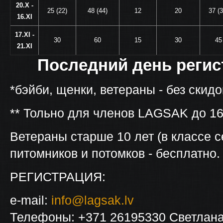
20.X -
25 (22)
48 (44)
12
20
37 (3
16.XI
17.XI -
30
60
15
30
45
21.XI
Последний день регист
*бэйби, щенки, ветераны - без скидо
** Тольно для членов LAGSAK до 16.
Ветераны старше 10 лет (в классе с
питомников и потомков - бесплатно.
РЕГИСТРАЦИЯ:
e-mail:
info@lagsak.lv
Телефоны: +371 26195330 Светлана